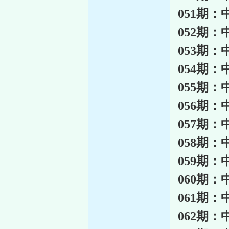
051期
052期
053期
054期
055期
056期
057期
058期
059期
060期
061期
062期