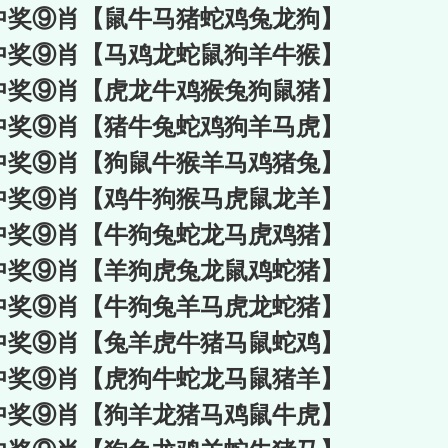
：中奖⑨肖【鼠牛马猪蛇鸡兔龙狗】
：中奖⑨肖【马鸡龙蛇鼠狗羊牛猴】
：中奖⑨肖【虎龙牛鸡猴兔狗鼠猪】
：中奖⑨肖【猪牛兔蛇鸡狗羊马虎】
：中奖⑨肖【狗鼠牛猴羊马鸡猪兔】
：中奖⑨肖【鸡牛狗猴马虎鼠龙羊】
：中奖⑨肖【牛狗兔蛇龙马虎鸡猪】
：中奖⑨肖【羊狗虎兔龙鼠鸡蛇猪】
：中奖⑨肖【牛狗兔羊马虎龙蛇猪】
：中奖⑨肖【兔羊虎牛猪马鼠蛇鸡】
：中奖⑨肖【虎狗牛蛇龙马鼠猪羊】
：中奖⑨肖【狗羊龙猪马鸡鼠牛虎】