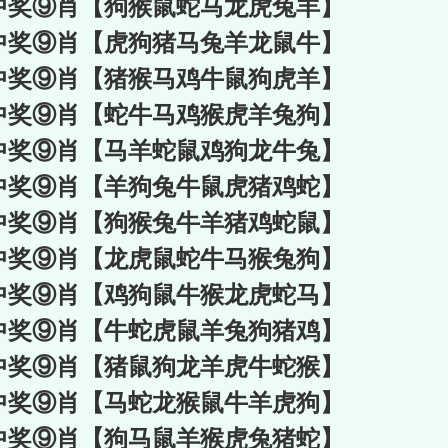
：中奖⑨肖【狗猴鼠蛇马龙虎兔羊】
：中奖⑨肖【虎狗猪马兔羊龙鼠牛】
：中奖⑨肖【猪猴马鸡牛鼠狗虎羊】
：中奖⑨肖【蛇牛马鸡猴虎羊兔狗】
：中奖⑨肖【马羊蛇鼠鸡狗龙牛兔】
：中奖⑨肖【羊狗兔牛鼠虎猪鸡蛇】
：中奖⑨肖【狗猴兔牛羊猪鸡蛇鼠】
：中奖⑨肖【龙虎鼠蛇牛马猴兔狗】
：中奖⑨肖【鸡狗鼠牛猴龙虎蛇马】
：中奖⑨肖【牛蛇虎鼠羊兔狗猪鸡】
：中奖⑨肖【猪鼠狗龙羊虎牛蛇猴】
：中奖⑨肖【马蛇龙猴鼠牛羊虎狗】
：中奖⑨肖【狗马鼠羊猴虎兔猪蛇】