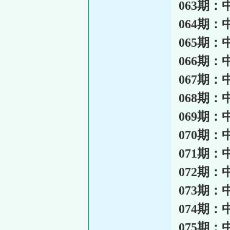
063期
064期
065期
066期
067期
068期
069期
070期
071期
072期
073期
074期
075期