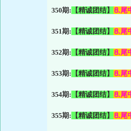
350期:
【精诚团结】
⒏尾
351期:
【精诚团结】
⒏尾
352期:
【精诚团结】
⒏尾
353期:
【精诚团结】
⒏尾
354期:
【精诚团结】
⒏尾
355期:
【精诚团结】
⒏尾