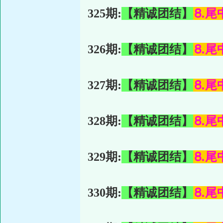
325期:
【精诚团结】
⒏尾
326期:
【精诚团结】
⒏尾
327期:
【精诚团结】
⒏尾
328期:
【精诚团结】
⒏尾
329期:
【精诚团结】
⒏尾
330期:
【精诚团结】
⒏尾