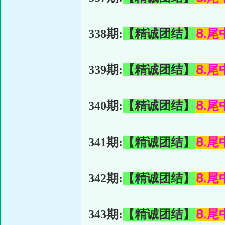
338期:
【精诚团结】
⒏尾
339期:
【精诚团结】
⒏尾
340期:
【精诚团结】
⒏尾
341期:
【精诚团结】
⒏尾
342期:
【精诚团结】
⒏尾
343期:
【精诚团结】
⒏尾