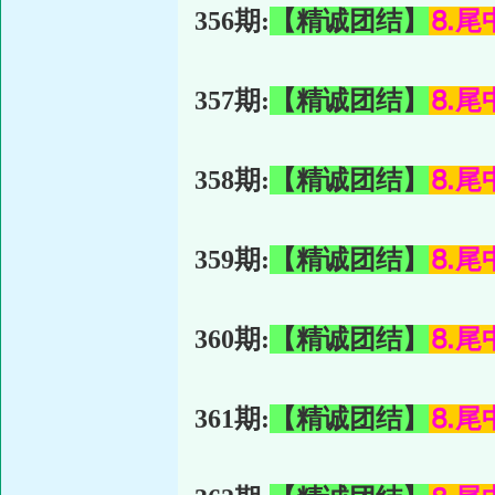
356期:
【精诚团结】
⒏尾
357期:
【精诚团结】
⒏尾
358期:
【精诚团结】
⒏尾
359期:
【精诚团结】
⒏尾
360期:
【精诚团结】
⒏尾
361期:
【精诚团结】
⒏尾