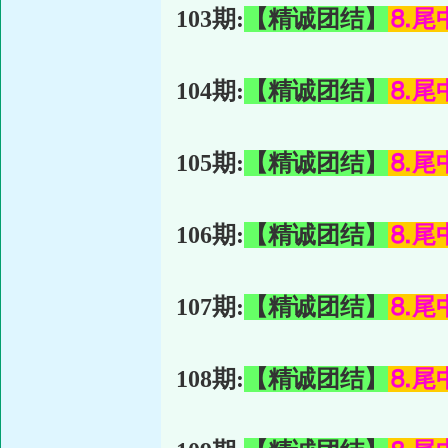
103期:
【精诚团结】
⒏尾
104期:
【精诚团结】
⒏尾
105期:
【精诚团结】
⒏尾
106期:
【精诚团结】
⒏尾
107期:
【精诚团结】
⒏尾
108期:
【精诚团结】
⒏尾