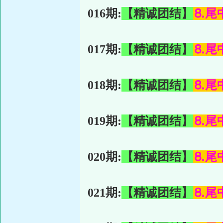
016期:
【精诚团结】
⒏尾
017期:
【精诚团结】
⒏尾
018期:
【精诚团结】
⒏尾
019期:
【精诚团结】
⒏尾
020期:
【精诚团结】
⒏尾
021期:
【精诚团结】
⒏尾