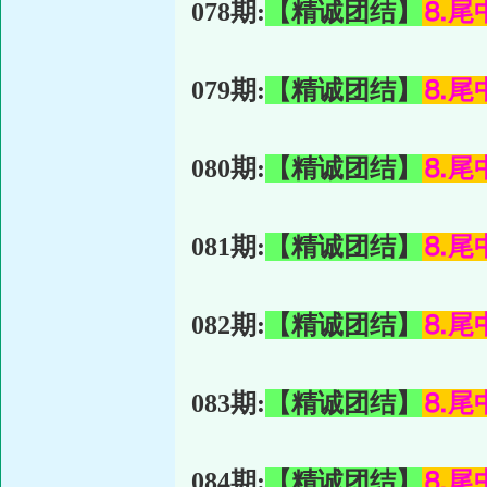
078期:
【精诚团结】
⒏尾
079期:
【精诚团结】
⒏尾
080期:
【精诚团结】
⒏尾
081期:
【精诚团结】
⒏尾
082期:
【精诚团结】
⒏尾
083期:
【精诚团结】
⒏尾
084期:
【精诚团结】
⒏尾