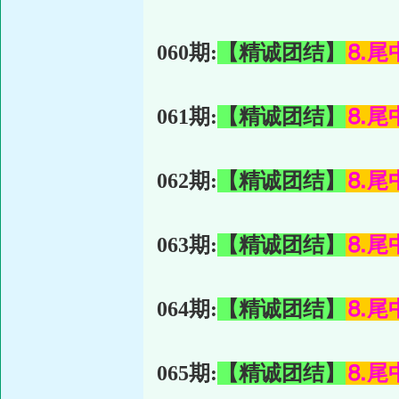
060期:
【精诚团结】
⒏尾
061期:
【精诚团结】
⒏尾
062期:
【精诚团结】
⒏尾
063期:
【精诚团结】
⒏尾
064期:
【精诚团结】
⒏尾
065期:
【精诚团结】
⒏尾