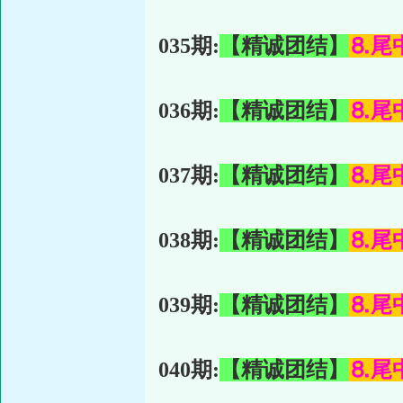
035期:
【精诚团结】
⒏尾
036期:
【精诚团结】
⒏尾
037期:
【精诚团结】
⒏尾
038期:
【精诚团结】
⒏尾
039期:
【精诚团结】
⒏尾
040期:
【精诚团结】
⒏尾