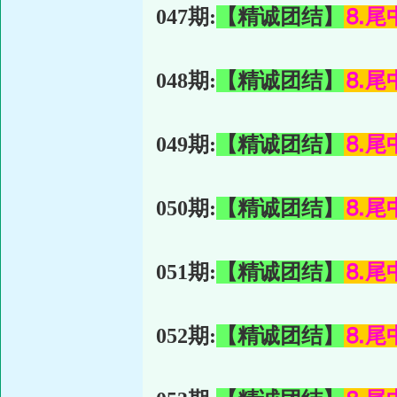
047期:
【精诚团结】
⒏尾
048期:
【精诚团结】
⒏尾
049期:
【精诚团结】
⒏尾
050期:
【精诚团结】
⒏尾
051期:
【精诚团结】
⒏尾
052期:
【精诚团结】
⒏尾